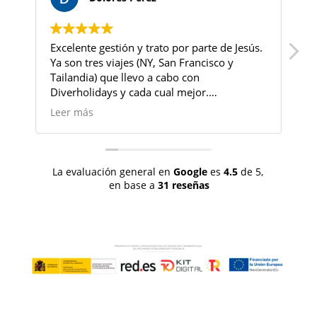
Excelente gestión y trato por parte de Jesús.
H
Ya son tres viajes (NY, San Francisco y
p
Tailandia) que llevo a cabo con
el
Diverholidays y cada cual mejor.
s
Organización y atención inmejorable. Por
s
Leer más
L
supuesto, continuaré confiando en esta
i
agencia para próximos destinos. ¡Gracias!
c
u
La evaluación general en
Google
es
4.5
de 5,
en base a
31 reseñas