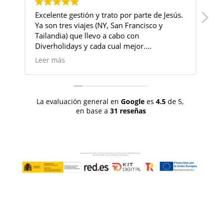
Excelente gestión y trato por parte de Jesús.
H
Ya son tres viajes (NY, San Francisco y
p
Tailandia) que llevo a cabo con
el
Diverholidays y cada cual mejor.
s
Organización y atención inmejorable. Por
s
Leer más
L
supuesto, continuaré confiando en esta
i
agencia para próximos destinos. ¡Gracias!
c
u
La evaluación general en
Google
es
4.5
de 5,
en base a
31 reseñas